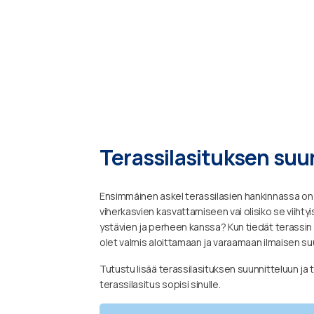
Terassilasituksen suu
Ensimmäinen askel terassilasien hankinnassa on s
viherkasvien kasvattamiseen vai olisiko se viihtyi
ystävien ja perheen kanssa? Kun tiedät terassin 
olet valmis aloittamaan ja varaamaan ilmaisen su
Tutustu lisää terassilasituksen suunnitteluun ja t
terassilasitus sopisi sinulle.