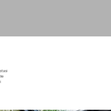
stasi
lle
i