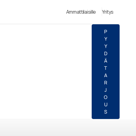
Ammattilaisille
Yritys
P
Y
Y
D
Ä
T
A
R
J
O
U
S