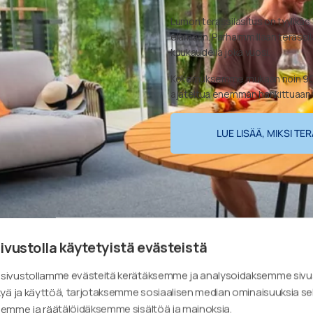
Lumon terassilasitus on tyylikä
elämään. Parhaimmillaan terassil
kuukaudella joka vuosi.
Kokemuksemme mukaan noin 90 
ajateltua enemmän hankittuaan t
LUE LISÄÄ, MIKSI T
ivustolla käytetyistä evästeistä
ivustollamme evästeitä kerätäksemme ja analysoidaksemme siv
kyä ja käyttöä, tarjotaksemme sosiaalisen median ominaisuuksia s
emme ja räätälöidäksemme sisältöä ja mainoksia.