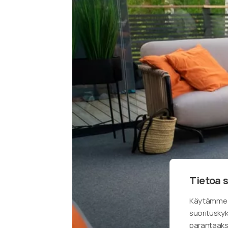
Tietoa s
Käytämme s
suoritusky
parantaaks