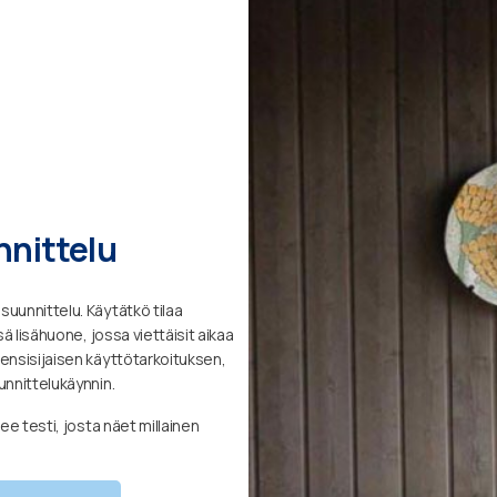
nnittelu
uunnittelu. Käytätkö tilaa
sä lisähuone, jossa viettäisit aikaa
ensisijaisen käyttötarkoituksen,
unnittelukäynnin.
ee testi, josta näet millainen