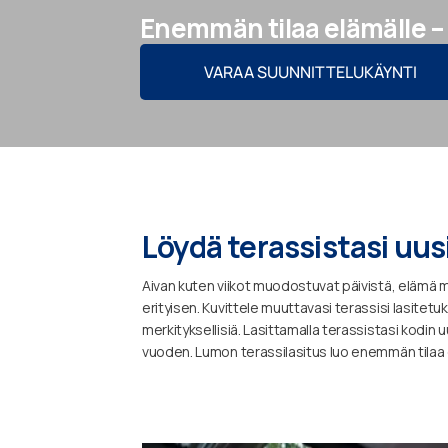
Enemmän tilaa elämälle – s
VARAA SUUNNITTELUKÄYNTI
Löydä terassistasi uus
Aivan kuten viikot muodostuvat päivistä, elämä m
erityisen. Kuvittele muuttavasi terassisi lasitetuks
merkityksellisiä. Lasittamalla terassistasi kodi
vuoden. Lumon terassilasitus luo enemmän tilaa 