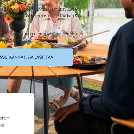
s tapa tuoda enemmän tilaa ja mukavuutta
asitus pidentääkin terassin käyttöaikaa 3-4
% asiakkaistamme on käyttänyt terassiaan
erassilasituksen.
ERASSI KANNATTAA LASITTAA
uston
ekä