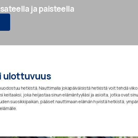
ateella ja paisteella
i ulottuvuus
uodostuu hetkistä. Nauttimalla jokapäiväisistä hetkistä voit tehdä viiko
i keitaaksi, joka heijastaa sinun elämäntyyliäsi ja asioita, jotka ovat sinu
n uuden suosikkipaikan, pääset nauttimaan elämän hyvistä hetkistä, ympär
elämälle.