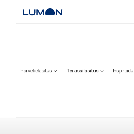
Siirry
sisältöön
Parvekelasitus
Terassilasitus
Inspiroidu